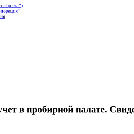
т-Проект")
рпорация"
ния
учет в пробирной палате. Сви