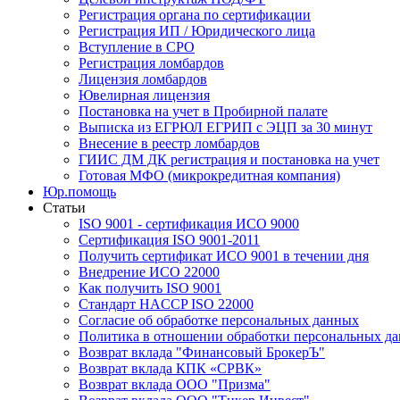
Регистрация органа по сертификации
Регистрация ИП / Юридического лица
Вступление в СРО
Регистрация ломбардов
Лицензия ломбардов
Ювелирная лицензия
Постановка на учет в Пробирной палате
Выписка из ЕГРЮЛ ЕГРИП с ЭЦП за 30 минут
Внесение в реестр ломбардов
ГИИС ДМ ДК регистрация и постановка на учет
Готовая МФО (микрокредитная компания)
Юр.помощь
Статьи
ISO 9001 - сертификация ИСО 9000
Сертификация ISO 9001-2011
Получить сертификат ИСО 9001 в течении дня
Внедрение ИСО 22000
Как получить ISO 9001
Стандарт HACCP ISO 22000
Согласие об обработке персональных данных
Политика в отношении обработки персональных д
Возврат вклада "Финансовый БрокерЪ"
Возврат вклада КПК «СРВК»
Возврат вклада ООО "Призма"