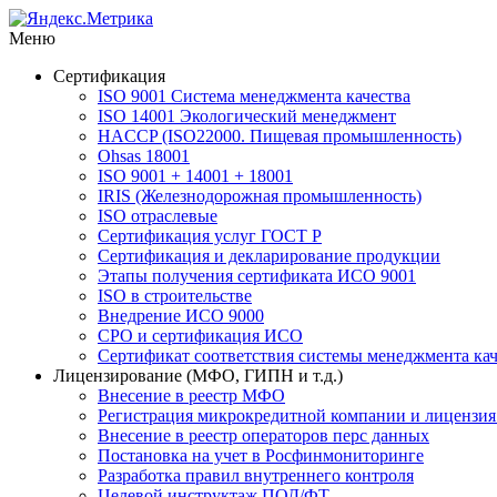
Меню
Сертификация
ISO 9001 Система менеджмента качества
ISO 14001 Экологический менеджмент
HACCP (ISO22000. Пищевая промышленность)
Ohsas 18001
ISO 9001 + 14001 + 18001
IRIS (Железнодорожная промышленность)
ISO отраслевые
Сертификация услуг ГОСТ Р
Сертификация и декларирование продукции
Этапы получения сертификата ИСО 9001
ISO в строительстве
Внедрение ИСО 9000
СРО и сертификация ИСО
Сертификат соответствия системы менеджмента кач
Лицензирование (МФО, ГИПН и т.д.)
Внесение в реестр МФО
Регистрация микрокредитной компании и лицензия
Внесение в реестр операторов перс данных
Постановка на учет в Росфинмониторинге
Разработка правил внутреннего контроля
Целевой инструктаж ПОД/ФТ