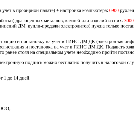
 учет в пробирной палате) + настройка компьютера:
6900
рублей
ботки) драгоценных металлов, камней или изделий из них:
3000
оединений ДМ, купли-продажи электролитов) нужна только поста
истрацию и постановку на учет в ГИИС ДМ ДК (электронная инф
егистрация и постановка на учет в ГИИС ДМ ДК. Подавать заявл
 кто ранее стоял на специальном учете необходимо пройти поста
лектронную подпись можно бесплатно получить в налоговой служб
 1 до 14 дней.
 ООО;