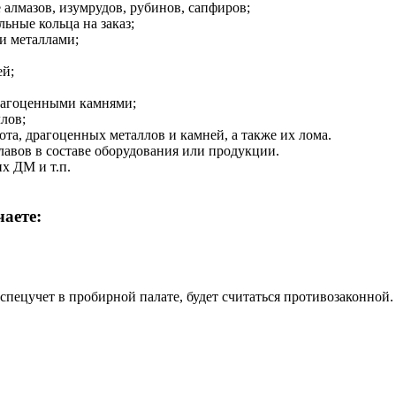
 алмазов, изумрудов, рубинов, сапфиров;
ьные кольца на заказ;
и металлами;
ей;
драгоценными камнями;
лов;
та, драгоценных металлов и камней, а также их лома.
лавов в составе оборудования или продукции.
х ДМ и т.п.
чаете:
спецучет в пробирной палате, будет считаться противозаконной.