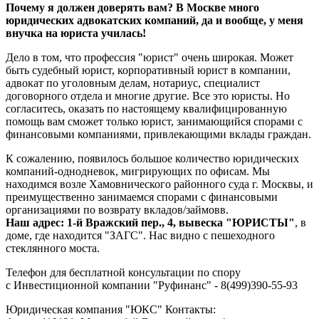
Почему я должен доверять вам? В Москве много
юридических адвокатских компаний, да и вообще, у меня
внучка на юриста училась!
Дело в том, что профессия "юрист" очень широкая. Может
быть судебный юрист, корпоративный юрист в компании,
адвокат по уголовным делам, нотариус, специалист
договорного отдела и многие другие. Все это юристы. Но
согласитесь, оказать по настоящему квалифицированную
помощь вам сможет только юрист, занимающийся спорами с
финансовыми компаниями, привлекающими вклады граждан.
К сожалению, появилось большое количество юридических
компаний-однодневок, мигрирующих по офисам. Мы
находимся возле Хамовнического районного суда г. Москвы, и
преимущественно занимаемся спорами с финансовыми
организациями по возврату вкладов/займовв.
Наш адрес: 1-й Вражский пер., 4, вывеска "ЮРИСТЫ"
, в
доме, где находится "ЗАГС". Нас видно с пешеходного
стеклянного моста.
Телефон для бесплатной консультации по спору
с
Инвестиционн
ой
компани
и
"
Руфинанс
" -
8(499)390-55-93
Юридическая компания "ЮКС" Контакты: