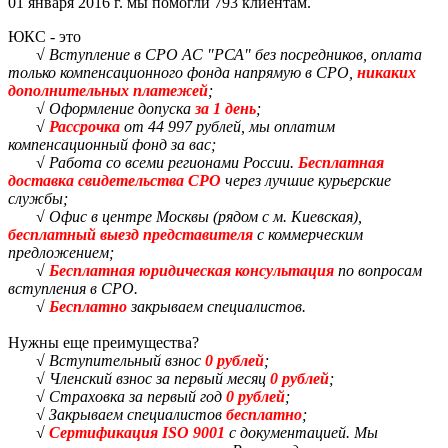
01 января 2016 г. мы помогли 793 клиентам.
ЮКС - это
√ Вступление в СРО АС "РСА" без посредников, оплата
только компенсационного фонда напрямую в СРО,
никаких
дополнительных платежей
;
√ Оформление допуска
за 1 день
;
√
Рассрочка
от 44 997 рублей, мы оплатим
компенсационный фонд за вас;
√ Работа со всеми регионами России.
Бесплатная
доставка свидетельства СРО
через лучшие курьерские
службы;
√ Офис в центре Москвы (рядом с м. Киевская),
бесплатный выезд представителя
с коммерческим
предложением;
√
Бесплатная юридическая консультация
по вопросам
вступления в СРО.
√
Бесплатно
закрываем специалистов.
Нужны еще преимущества?
√ Вступительный взнос
0 рублей
;
√ Членский взнос за первый месяц
0 рублей
;
√ Страховка за первый год
0 рублей
;
√ Закрываем специалистов
бесплатно
;
√
Сертификация ISO 9001
с документацией. Мы