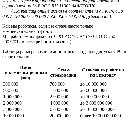
являемся зарегистрированным в Росстандарте органом по
сертификации № РОСС RU.З1303.04ЖТЮШ0.
√ Компенсационные фонды в соответствии с ГК РФ: 50
000 / 150 000 / 300 000 / 500 000 / 1000 000 рублей и т.д.
Как мы работаем, если вы оплачиваете только
компенсационный фонд?
Мы работаем напрямую с СРО АС "РСА" (№ СРО-С-250-
26072012 в реестре Ростехнадзора).
Таблица размера компенсационного фонда для допуска СРО в
строительстве
Взнос
Сумма
Стоимость работ по
в компенсационный
страхования
ген. подряду
фонд
300 000
700 000
до 10 000 000
500 000
1 000 000
до 60 000 000
1 000 000
2 000 000
до 500 000 000
2 000 000
4 000 000
до 3 000 000 000
3 000 000
6 000 000
до 10 000 000 000
10 000 000
20 000 000
более 10 000 000 000